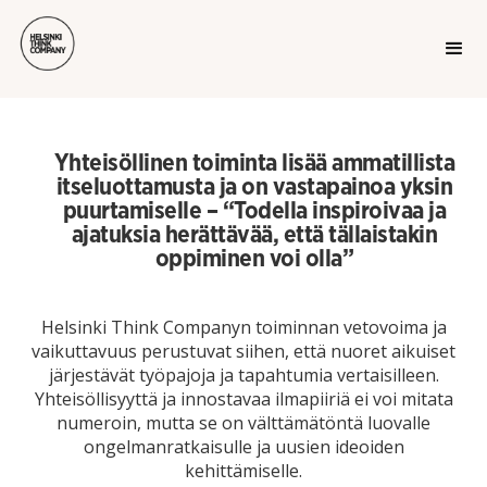
Yhteisöllinen toiminta lisää ammatillista
itseluottamusta ja on vastapainoa yksin
puurtamiselle – “Todella inspiroivaa ja
ajatuksia herättävää, että tällaistakin
oppiminen voi olla”
Helsinki Think Companyn toiminnan vetovoima ja
vaikuttavuus perustuvat siihen, että nuoret aikuiset
järjestävät työpajoja ja tapahtumia vertaisilleen.
Yhteisöllisyyttä ja innostavaa ilmapiiriä ei voi mitata
numeroin, mutta se on välttämätöntä luovalle
ongelmanratkaisulle ja uusien ideoiden
kehittämiselle.