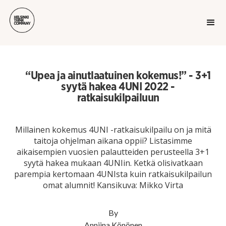
“Upea ja ainutlaatuinen kokemus!” - 3+1
syytä hakea 4UNI 2022 -
ratkaisukilpailuun
Millainen kokemus 4UNI -ratkaisukilpailu on ja mitä
taitoja ohjelman aikana oppii? Listasimme
aikaisempien vuosien palautteiden perusteella 3+1
syytä hakea mukaan 4UNIin. Ketkä olisivatkaan
parempia kertomaan 4UNIsta kuin ratkaisukilpailun
omat alumnit! Kansikuva: Mikko Virta
By
Anniina Könönen