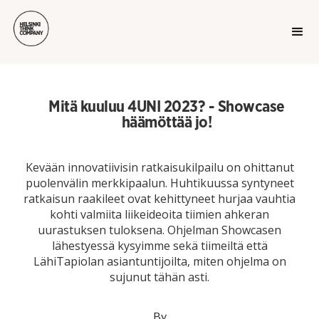
Mitä kuuluu 4UNI 2023? - Showcase
häämöttää jo!
Kevään innovatiivisin ratkaisukilpailu on ohittanut
puolenvälin merkkipaalun. Huhtikuussa syntyneet
ratkaisun raakileet ovat kehittyneet hurjaa vauhtia
kohti valmiita liikeideoita tiimien ahkeran
uurastuksen tuloksena. Ohjelman Showcasen
lähestyessä kysyimme sekä tiimeiltä että
LähiTapiolan asiantuntijoilta, miten ohjelma on
sujunut tähän asti.
By