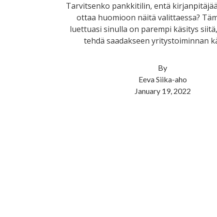
Tarvitsenko pankkitilin, entä kirjanpitäjää
ottaa huomioon näitä valittaessa? Tä
luettuasi sinulla on parempi käsitys siitä
tehdä saadakseen yritystoiminnan kä
By
Eeva Siika-aho
January 19, 2022