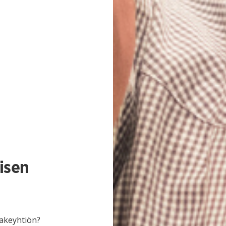
isen
sakeyhtiön?