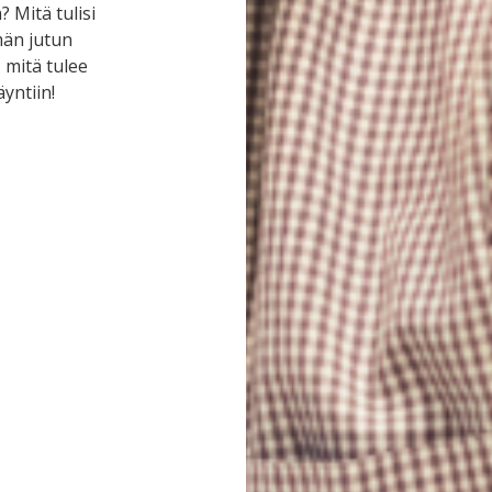
? Mitä tulisi
män jutun
, mitä tulee
yntiin!