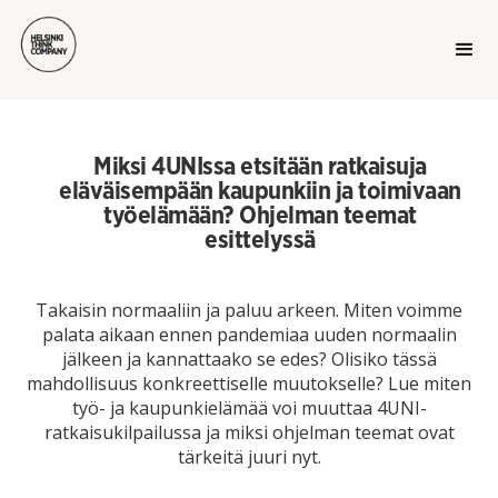
Miksi 4UNIssa etsitään ratkaisuja
eläväisempään kaupunkiin ja toimivaan
työelämään? Ohjelman teemat
esittelyssä
Takaisin normaaliin ja paluu arkeen. Miten voimme
palata aikaan ennen pandemiaa uuden normaalin
jälkeen ja kannattaako se edes? Olisiko tässä
mahdollisuus konkreettiselle muutokselle? Lue miten
työ- ja kaupunkielämää voi muuttaa 4UNI-
ratkaisukilpailussa ja miksi ohjelman teemat ovat
tärkeitä juuri nyt.